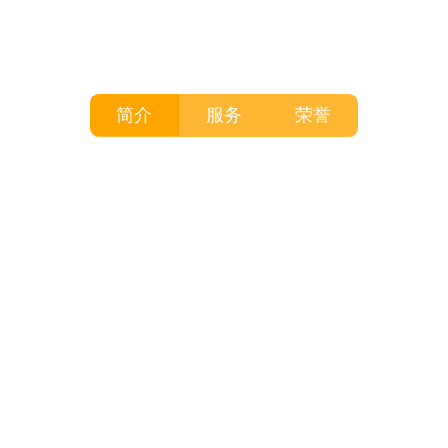
简介
服务
荣誉
深圳市匠客工业设计有限公司是一家从用户研究、工业设计到
品牌构建的整体解决方案型设计及咨询公司。
匠客，是我们保持工匠精神的标签。匠客，是我们对于产品精
雕细琢，不断追求完美的性格。我们帮助公司创建产品与服务体系
以及一个有影响力的品牌，提升公司价值，优化用户体验。利用设
计价值重塑企业竞争新秩序。